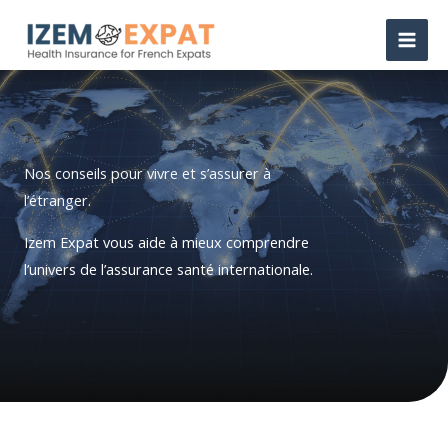
Aller
au
contenu
Nos conseils pour vivre et s’assurer à
l’étranger.
Izem Expat vous aide à mieux comprendre
l’univers de l’assurance santé internationale.